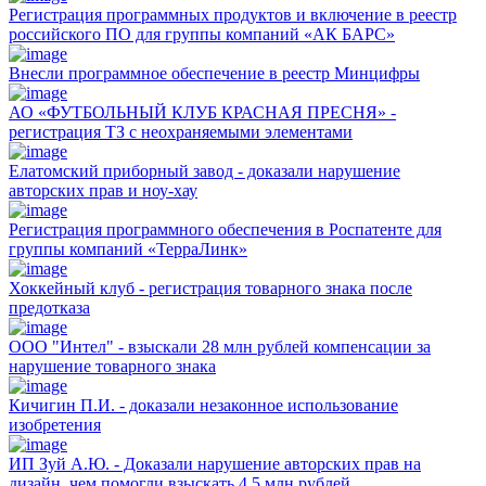
Регистрация программных продуктов и включение в реестр
российского ПО для группы компаний «АК БАРС»
Внесли программное обеспечение в реестр Минцифры
АО «ФУТБОЛЬНЫЙ КЛУБ КРАСНАЯ ПРЕСНЯ» -
регистрация ТЗ с неохраняемыми элементами
Елатомский приборный завод - доказали нарушение
авторских прав и ноу-хау
Регистрация программного обеспечения в Роспатенте для
группы компаний «ТерраЛинк»
Хоккейный клуб - регистрация товарного знака после
предотказа
ООО "Интел" - взыскали 28 млн рублей компенсации за
нарушение товарного знака
Кичигин П.И. - доказали незаконное использование
изобретения
ИП Зуй А.Ю. - Доказали нарушение авторских прав на
дизайн, чем помогли взыскать 4,5 млн рублей