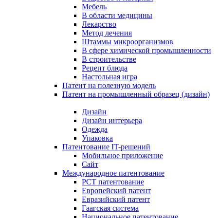
Мебель
В области медицины
Лекарство
Метод лечения
Штаммы микроорганизмов
В сфере химической промышленности
В строительстве
Рецепт блюда
Настольная игра
Патент на полезную модель
Патент на промышленный образец (дизайн)
Дизайн
Дизайн интерьера
Одежда
Упаковка
Патентование IT-решений
Мобильное приложение
Сайт
Международное патентование
PCT патентование
Европейский патент
Евразийский патент
Гаагская система
Национальное патентование