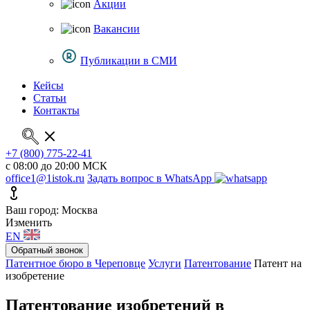
Акции
Вакансии
Публикации в СМИ
Кейсы
Статьи
Контакты
+7 (800) 775-22-41
с 08:00 до 20:00 МСК
office1@1istok.ru
Задать вопрос в WhatsApp
Ваш город: Москва
Изменить
EN
Обратный звонок
Патентное бюро в Череповце
Услуги
Патентование
Патент на
изобретение
Патентование изобретений в