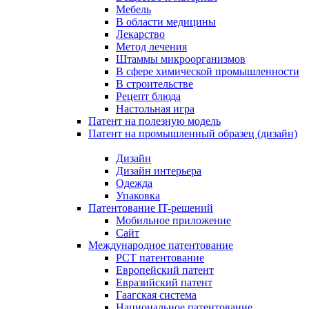
Мебель
В области медицины
Лекарство
Метод лечения
Штаммы микроорганизмов
В сфере химической промышленности
В строительстве
Рецепт блюда
Настольная игра
Патент на полезную модель
Патент на промышленный образец (дизайн)
Дизайн
Дизайн интерьера
Одежда
Упаковка
Патентование IT-решений
Мобильное приложение
Сайт
Международное патентование
PCT патентование
Европейский патент
Евразийский патент
Гаагская система
Национальное патентование