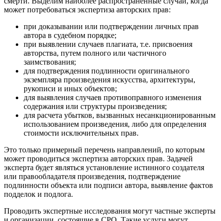
смерти. Выделим наиболее распространенные случаи, когда
может потребоваться экспертиза авторских прав:
при доказывании или подтверждении личных прав
автора в судебном порядке;
при выявлении случаев плагиата, т.е. присвоения
авторства, путем полного или частичного
заимствования;
для подтверждения подлинности оригинального
экземпляра произведения искусства, архитектуры,
рукописи и иных объектов;
для выявления случаев противоправного изменения
содержания или структуры произведения;
для расчета убытков, вызванных несанкционированным
использованием произведения, либо для определения
стоимости исключительных прав.
Это только примерный перечень направлений, по которым
может проводиться экспертиза авторских прав. Задачей
эксперта будет являться установление истинного создателя
или правообладателя произведения, подтверждение
подлинности объекта или подписи автора, выявление фактов
подделок и подлога.
Проводить экспертные исследования могут частные эксперты
и организации, состоящие в СРО. Такие услуги могут