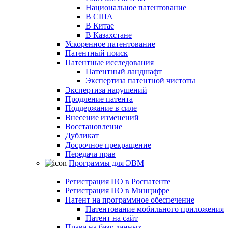
Национальное патентование
В США
В Китае
В Казахстане
Ускоренное патентование
Патентный поиск
Патентные исследования
Патентный ландшафт
Экспертиза патентной чистоты
Экспертиза нарушений
Продление патента
Поддержание в силе
Внесение изменений
Восстановление
Дубликат
Досрочное прекращение
Передача прав
Программы для ЭВМ
Регистрация ПО в Роспатенте
Регистрация ПО в Минцифре
Патент на программное обеспечение
Патентование мобильного приложения
Патент на сайт
Права на базу данных