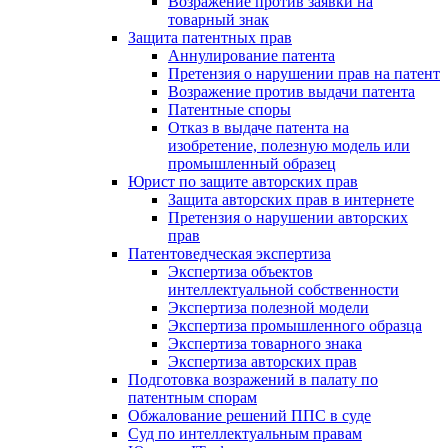
Возражение против заявки на
товарный знак
Защита патентных прав
Аннулирование патента
Претензия о нарушении прав на патент
Возражение против выдачи патента
Патентные споры
Отказ в выдаче патента на
изобретение, полезную модель или
промышленный образец
Юрист по защите авторских прав
Защита авторских прав в интернете
Претензия о нарушении авторских
прав
Патентоведческая экспертиза
Экспертиза объектов
интеллектуальной собственности
Экспертиза полезной модели
Экспертиза промышленного образца
Экспертиза товарного знака
Экспертиза авторских прав
Подготовка возражений в палату по
патентным спорам
Обжалование решений ППС в суде
Суд по интеллектуальным правам