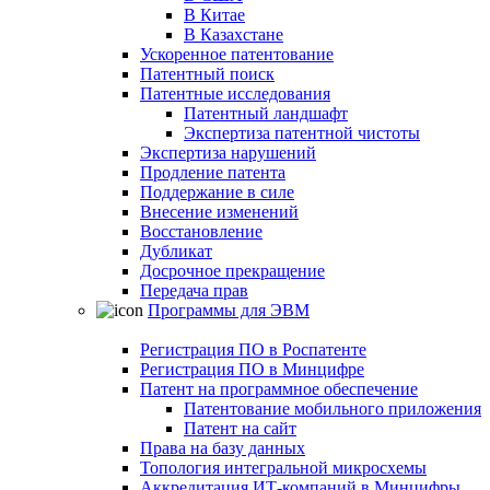
В Китае
В Казахстане
Ускоренное патентование
Патентный поиск
Патентные исследования
Патентный ландшафт
Экспертиза патентной чистоты
Экспертиза нарушений
Продление патента
Поддержание в силе
Внесение изменений
Восстановление
Дубликат
Досрочное прекращение
Передача прав
Программы для ЭВМ
Регистрация ПО в Роспатенте
Регистрация ПО в Минцифре
Патент на программное обеспечение
Патентование мобильного приложения
Патент на сайт
Права на базу данных
Топология интегральной микросхемы
Аккредитация ИТ-компаний в Минцифры