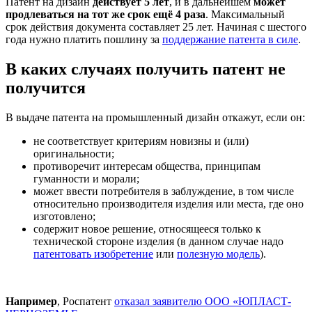
Патент на дизайн
действует 5 лет
, и в дальнейшем
может
продлеваться на тот же срок ещё 4 раза
. Максимальный
срок действия документа составляет 25 лет. Начиная с шестого
года нужно платить пошлину за
поддержание патента в силе
.
В каких случаях получить патент не
получится
В выдаче патента на промышленный дизайн откажут, если он:
не соответствует критериям новизны и (или)
оригинальности;
противоречит интересам общества, принципам
гуманности и морали;
может ввести потребителя в заблуждение, в том числе
относительно производителя изделия или места, где оно
изготовлено;
содержит новое решение, относящееся только к
технической стороне изделия (в данном случае надо
патентовать изобретение
или
полезную модель
).
Например
, Роспатент
отказал заявителю ООО «ЮПЛАСТ-