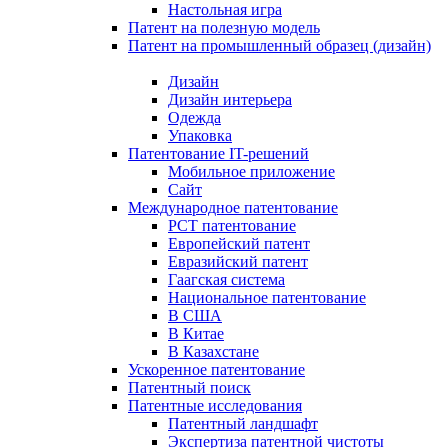
Настольная игра
Патент на полезную модель
Патент на промышленный образец (дизайн)
Дизайн
Дизайн интерьера
Одежда
Упаковка
Патентование IT-решений
Мобильное приложение
Сайт
Международное патентование
PCT патентование
Европейский патент
Евразийский патент
Гаагская система
Национальное патентование
В США
В Китае
В Казахстане
Ускоренное патентование
Патентный поиск
Патентные исследования
Патентный ландшафт
Экспертиза патентной чистоты