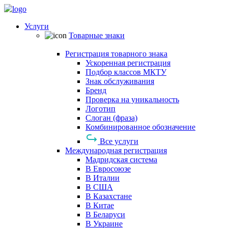
Услуги
Товарные знаки
Регистрация товарного знака
Ускоренная регистрация
Подбор классов МКТУ
Знак обслуживания
Бренд
Проверка на уникальность
Логотип
Слоган (фраза)
Комбинированное обозначение
Все услуги
Международная регистрация
Мадридская система
В Евросоюзе
В Италии
В США
В Казахстане
В Китае
В Беларуси
В Украине