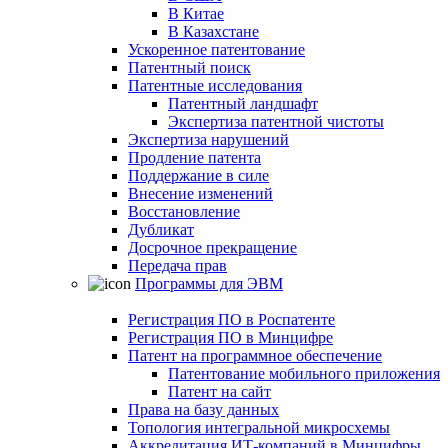
В Китае
В Казахстане
Ускоренное патентование
Патентный поиск
Патентные исследования
Патентный ландшафт
Экспертиза патентной чистоты
Экспертиза нарушений
Продление патента
Поддержание в силе
Внесение изменений
Восстановление
Дубликат
Досрочное прекращение
Передача прав
Программы для ЭВМ
Регистрация ПО в Роспатенте
Регистрация ПО в Минцифре
Патент на программное обеспечение
Патентование мобильного приложения
Патент на сайт
Права на базу данных
Топология интегральной микросхемы
Аккредитация ИТ-компаний в Минцифры