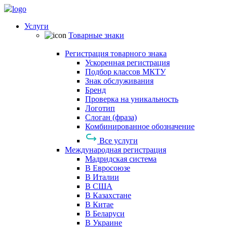
Услуги
Товарные знаки
Регистрация товарного знака
Ускоренная регистрация
Подбор классов МКТУ
Знак обслуживания
Бренд
Проверка на уникальность
Логотип
Слоган (фраза)
Комбинированное обозначение
Все услуги
Международная регистрация
Мадридская система
В Евросоюзе
В Италии
В США
В Казахстане
В Китае
В Беларуси
В Украине