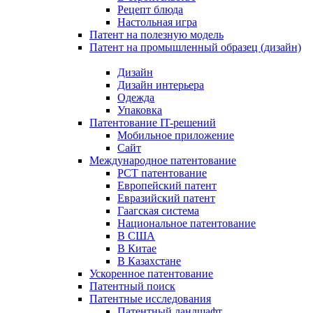
Рецепт блюда
Настольная игра
Патент на полезную модель
Патент на промышленный образец (дизайн)
Дизайн
Дизайн интерьера
Одежда
Упаковка
Патентование IT-решений
Мобильное приложение
Сайт
Международное патентование
PCT патентование
Европейский патент
Евразийский патент
Гаагская система
Национальное патентование
В США
В Китае
В Казахстане
Ускоренное патентование
Патентный поиск
Патентные исследования
Патентный ландшафт