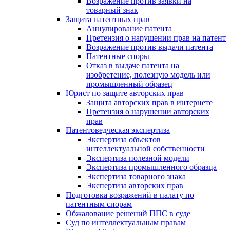
Возражение против заявки на
товарный знак
Защита патентных прав
Аннулирование патента
Претензия о нарушении прав на патент
Возражение против выдачи патента
Патентные споры
Отказ в выдаче патента на
изобретение, полезную модель или
промышленный образец
Юрист по защите авторских прав
Защита авторских прав в интернете
Претензия о нарушении авторских
прав
Патентоведческая экспертиза
Экспертиза объектов
интеллектуальной собственности
Экспертиза полезной модели
Экспертиза промышленного образца
Экспертиза товарного знака
Экспертиза авторских прав
Подготовка возражений в палату по
патентным спорам
Обжалование решений ППС в суде
Суд по интеллектуальным правам