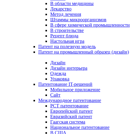
В области медицины
Лекарство
Метод лечения
Штаммы микроорганизмов
В сфере химической промышленности
В строительстве
Рецепт блюда
Настольная игра
Патент на полезную модель
Патент на промышленный образец (дизайн)
Дизайн
Дизайн интерьера
Одежда
Упаковка
Патентование IT-решений
Мобильное приложение
Сайт
Международное патентование
PCT патентование
Европейский патент
Евразийский патент
Гаагская система
Национальное патентование
В США