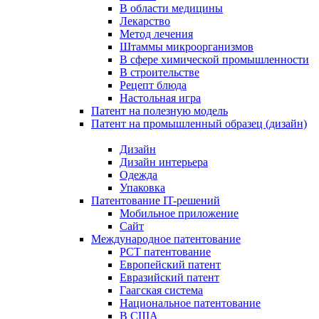
В области медицины
Лекарство
Метод лечения
Штаммы микроорганизмов
В сфере химической промышленности
В строительстве
Рецепт блюда
Настольная игра
Патент на полезную модель
Патент на промышленный образец (дизайн)
Дизайн
Дизайн интерьера
Одежда
Упаковка
Патентование IT-решений
Мобильное приложение
Сайт
Международное патентование
PCT патентование
Европейский патент
Евразийский патент
Гаагская система
Национальное патентование
В США