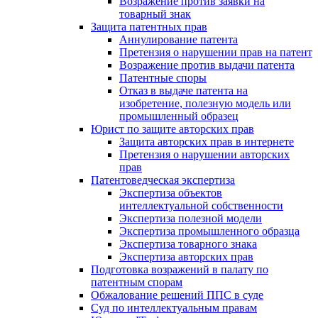
Возражение против заявки на
товарный знак
Защита патентных прав
Аннулирование патента
Претензия о нарушении прав на патент
Возражение против выдачи патента
Патентные споры
Отказ в выдаче патента на
изобретение, полезную модель или
промышленный образец
Юрист по защите авторских прав
Защита авторских прав в интернете
Претензия о нарушении авторских
прав
Патентоведческая экспертиза
Экспертиза объектов
интеллектуальной собственности
Экспертиза полезной модели
Экспертиза промышленного образца
Экспертиза товарного знака
Экспертиза авторских прав
Подготовка возражений в палату по
патентным спорам
Обжалование решений ППС в суде
Суд по интеллектуальным правам