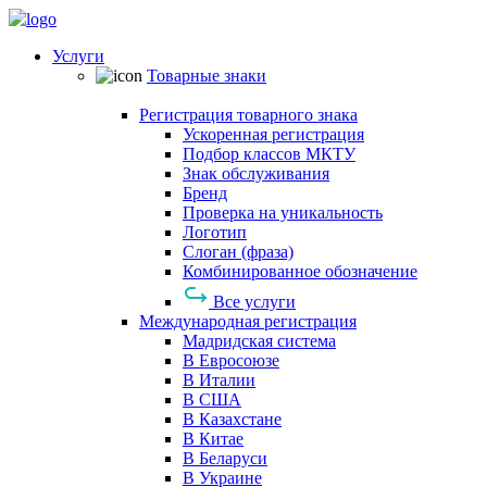
Услуги
Товарные знаки
Регистрация товарного знака
Ускоренная регистрация
Подбор классов МКТУ
Знак обслуживания
Бренд
Проверка на уникальность
Логотип
Слоган (фраза)
Комбинированное обозначение
Все услуги
Международная регистрация
Мадридская система
В Евросоюзе
В Италии
В США
В Казахстане
В Китае
В Беларуси
В Украине