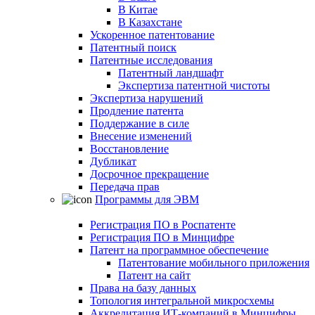
В Китае
В Казахстане
Ускоренное патентование
Патентный поиск
Патентные исследования
Патентный ландшафт
Экспертиза патентной чистоты
Экспертиза нарушений
Продление патента
Поддержание в силе
Внесение изменений
Восстановление
Дубликат
Досрочное прекращение
Передача прав
Программы для ЭВМ
Регистрация ПО в Роспатенте
Регистрация ПО в Минцифре
Патент на программное обеспечение
Патентование мобильного приложения
Патент на сайт
Права на базу данных
Топология интегральной микросхемы
Аккредитация ИТ-компаний в Минцифры