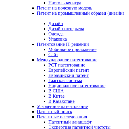
Настольная игра
Патент на полезную модель
Патент на промышленный образец (дизайн)
Дизайн
Дизайн интерьера
Одежда
Упаковка
Патентование IT-решений
Мобильное приложение
Сайт
Международное патентование
PCT патентование
Европейский патент
Евразийский патент
Гаагская система
Национальное патентование
В США
В Китае
В Казахстане
Ускоренное патентование
Патентный поиск
Патентные исследования
Патентный ландшафт
Экспертиза патентной чистоты